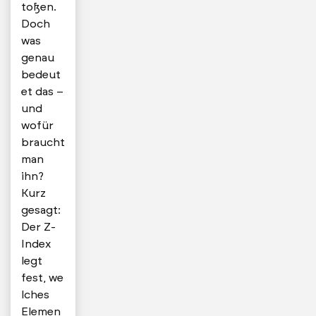
toßen.
Doch
was
genau
bedeut
et das –
und
wofür
braucht
man
ihn?
Kurz
gesagt:
Der Z-
Index
legt
fest, we
lches
Elemen