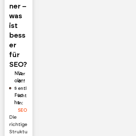
ner –
was
ist
bess
er
für
SEO?
Nic
Ver
ola
öff
s
entl
Fuc
icht
hs
in:
SEO
Die
richtige
Struktu