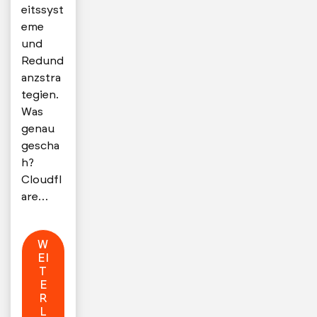
eitssyst
eme
und
Redund
anzstra
tegien.
Was
genau
gescha
h?
Cloudfl
are…
W
EI
T
E
R
L