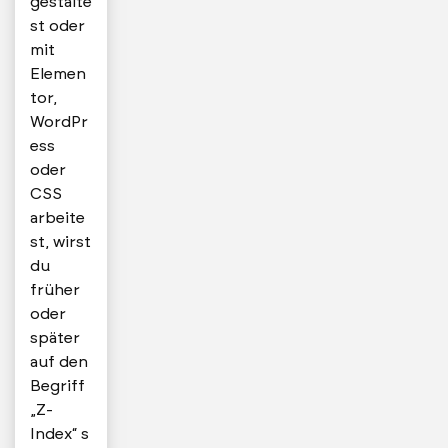
gestalte
st oder
mit
Elemen
tor,
WordPr
ess
oder
CSS
arbeite
st, wirst
du
früher
oder
später
auf den
Begriff
„Z-
Index“ s