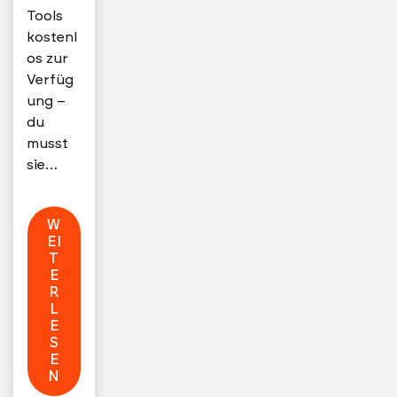
Tools
kostenl
os zur
Verfüg
ung –
du
musst
sie…
W
EI
T
E
R
L
E
S
E
N