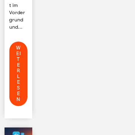
t im
Vorder
grund
und…
W
EI
T
E
R
L
E
S
E
N