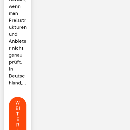
wenn
man
Preisstr
ukturen
und
Anbiete
r nicht
genau
prüft.
In
Deutsc
hland,…
W
EI
T
E
R