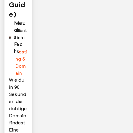
Guid
e)
Nic
Verö
ola
ffent
s
licht
Fuc
in:
hs
Hosti
ng &
Dom
ain
Wie du
in 90
Sekund
en die
richtige
Domain
findest
Eine