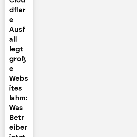
Clou
dflar
e
Ausf
all
legt
groß
e
Webs
ites
lahm:
Was
Betr
eiber