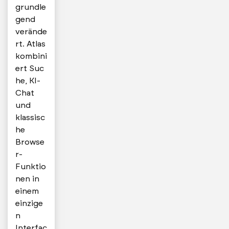
grundle
gend
verände
rt. Atlas
kombini
ert Suc
he, KI-
Chat
und
klassisc
he
Browse
r-
Funktio
nen in
einem
einzige
n
Interfac