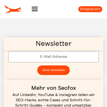
Erstgespräch
Newsletter
KI
&
Sichtbarkeit
Kurzguides
Jetzt anmelden
zu
KI,
LLM,
Mehr von Seofox
GEO/LMO,
Auf LinkedIn, YouTube & Instagram teilen wir
RAG
SEO-Hacks, echte Cases und Schritt-für-
&
Schritt-Guides – kompakt und umsetzbar.