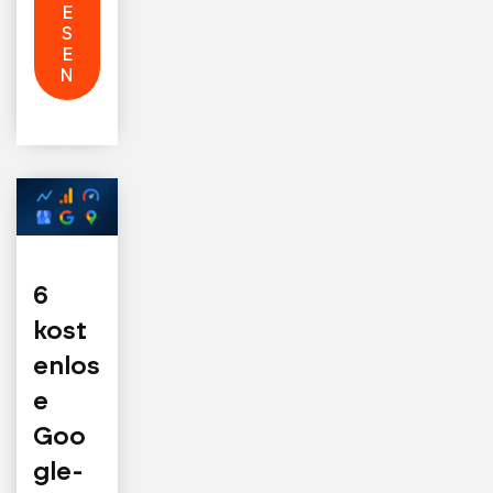
E
S
E
N
6
kost
enlos
e
Goo
gle-