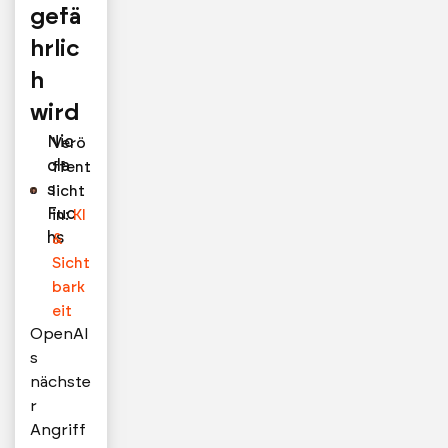
gefä
hrlic
h
wird
Nic
Verö
ola
ffent
s
licht
Fuc
in:
KI
hs
&
Sicht
bark
eit
OpenAI
s
nächste
r
Angriff