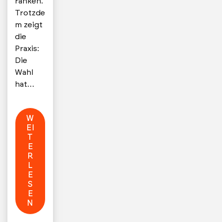
ranken.
Trotzde
m zeigt
die
Praxis:
Die
Wahl
hat…
W
EI
T
E
R
L
E
S
E
N