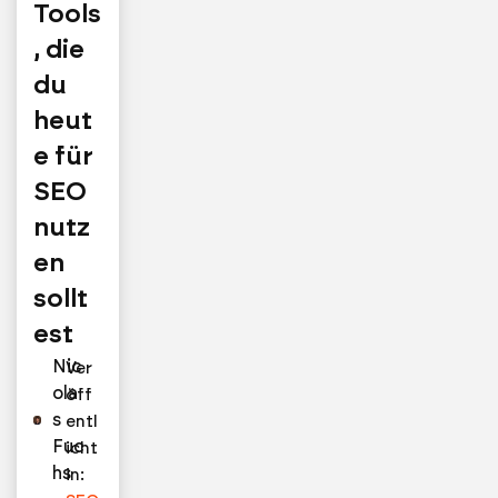
Tools
, die
du
heut
e für
SEO
nutz
en
sollt
est
Nic
Ver
ola
öff
s
entl
Fuc
icht
hs
in: