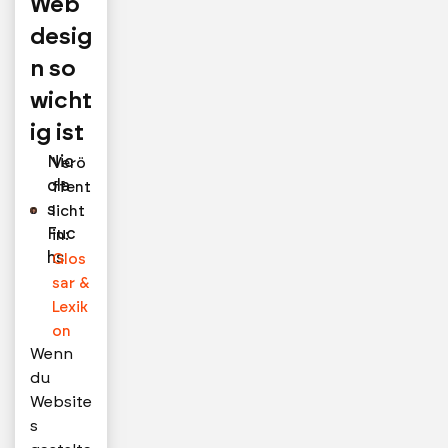
Web
desig
n so
wicht
ig ist
Nic
Verö
ola
ffent
s
licht
Fuc
in:
hs
Glos
sar &
Lexik
on
Wenn
du
Website
s