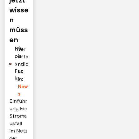
jetzt
wisse
n
müss
en
Nic
Ver
ola
öffe
s
ntlic
Fuc
ht
hs
in:
New
s
Einführ
ung Ein
Stroma
usfall
im Netz
der