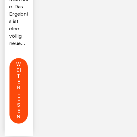
e. Das
Ergebni
s ist
eine
völlig
neue…
W
EI
T
E
R
L
E
S
E
N