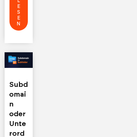
L
E
S
E
N
Subd
omai
n
oder
Unte
rord