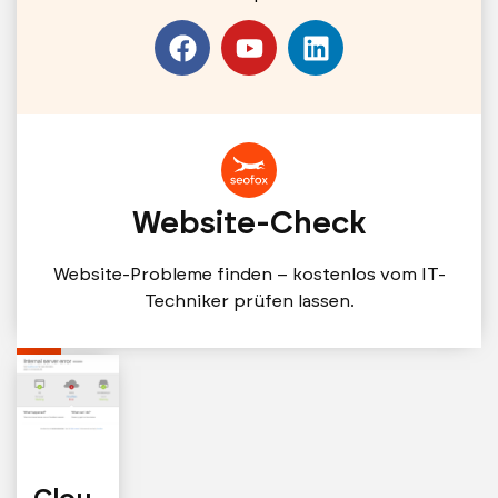
AI
Overviews
–
so
holst
du
mit
ChatGPT/Perplexity
Website-Check
mehr
Sichtbarkeit
Website-Probleme finden – kostenlos vom IT-
und
Techniker prüfen lassen.
Leads.