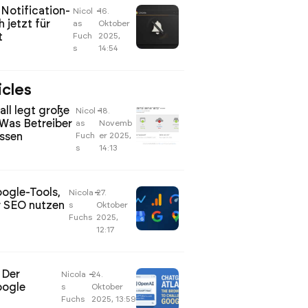
Notification-
Nicol
–
16.
 jetzt für
as
Oktober
t
Fuch
2025,
s
14:54
icles
all legt große
Nicol
–
18.
 Was Betreiber
as
Novemb
üssen
Fuch
er 2025,
s
14:13
oogle-Tools,
Nicola
–
27.
r SEO nutzen
s
Oktober
Fuchs
2025,
12:17
 Der
Nicola
–
24.
oogle
s
Oktober
Fuchs
2025, 13:59