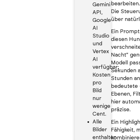
bearbeiten.
Gemini
Die Steueru
API,
über natürl
Google
AI
Ein Prompt
Studio
diesen Hun
und
verschneite
Vertex
Nacht“ gen
AI
Modell pass
verfügbar;
Sekunden a
Kosten
Stunden an
pro
bedeutete 
Bild
Ebenen, Fil
nur
hier automa
wenige
präzise.
Cent.
Alle
Ein Highligh
Bilder
Fähigkeit, 
enthalten
kombiniere