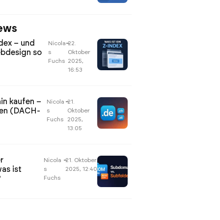
ews
ndex – und
Nicola
–
22.
bdesign so
s
Oktober
Fuchs
2025,
16:53
in kaufen –
Nicola
–
21.
len (DACH-
s
Oktober
Fuchs
2025,
13:05
r
Nicola
–
21. Oktober
as ist
s
2025, 12:40
?
Fuchs