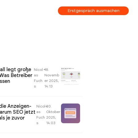
Erstgespräch ausmachen
all legt große
Nicol
–
18.
 Was Betreiber
as
Novemb
üssen
Fuch
er 2025,
s
14:13
die Anzeigen-
Nicol
–
20.
warum SEO jetzt
as
Oktober
ls je zuvor
Fuch
2025,
s
14:03