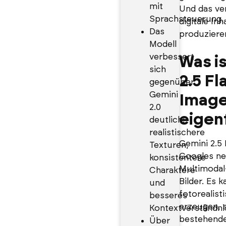
mit
Und das ver
Sprachsteuerung.
digitale Inh
Das
produziere
Modell
verbessert
Was i
sich
2.5 Fl
gegenüber
Gemini
Imag
2.0
eigen
deutlich:
realistischere
Gemini 2.5 
Texturen,
Googles ne
konsistentere
Multimodal
Charaktere
Bilder. Es 
und
fotorealist
besseres
erzeugen, 
Kontextverständni
bestehende 
Über