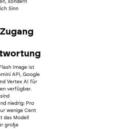
en, sondern
lich Sinn
, Zugang
twortung
Flash Image ist
emini API, Google
nd Vertex AI für
n verfügbar.
sind
nd niedrig: Pro
 nur wenige Cent
st das Modell
ür große