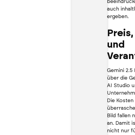
beeindruck
auch inhalt
ergeben.
Preis
und
Veran
Gemini 2.5 
über die G
AI Studio u
Unternehme
Die Kosten 
überrasche
Bild fallen
an. Damit i
nicht nur f