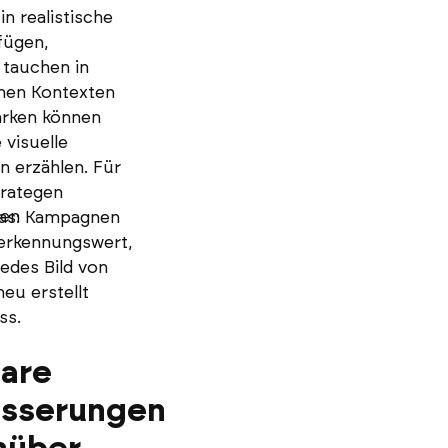
in realistische
fügen,
 tauchen in
nen Kontexten
arken können
 visuelle
n erzählen. Für
rategen
ten
as: Kampagnen
erkennungswert,
edes Bild von
eu erstellt
ss.
are
sserungen