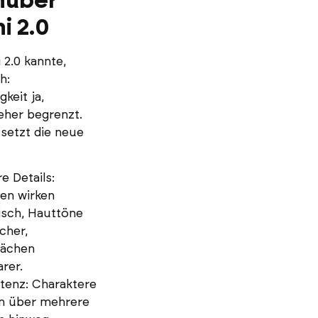
nüber
i 2.0
2.0 kannte,
h:
keit ja,
 eher begrenzt.
setzt die neue
e Details:
en wirken
tisch, Hauttöne
icher,
lächen
arer.
tenz: Charaktere
en über mehrere