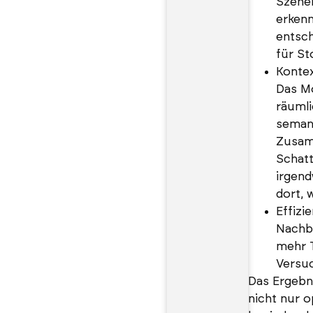
Szene
erkenn
entsch
für Sto
Kontex
Das Mo
räuml
seman
Zusam
Schatt
irgen
dort, 
Effizi
Nachb
mehr T
Versuc
Das Ergebni
nicht nur o