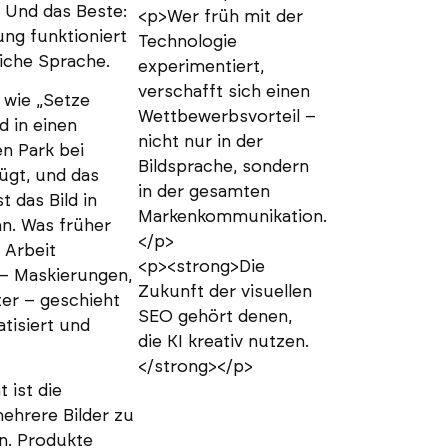
 Und das Beste:
<p>Wer früh mit der
ng funktioniert
Technologie
iche Sprache.
experimentiert,
verschafft sich einen
 wie „Setze
Wettbewerbsvorteil –
d in einen
nicht nur in der
n Park bei
Bildsprache, sondern
ügt, und das
in der gesamten
t das Bild in
Markenkommunikation.
n. Was früher
</p>
 Arbeit
<p><strong>Die
– Maskierungen,
Zukunft der visuellen
ter – geschieht
SEO gehört denen,
tisiert und
die KI kreativ nutzen.
</strong></p>
t ist die
mehrere Bilder zu
n. Produkte