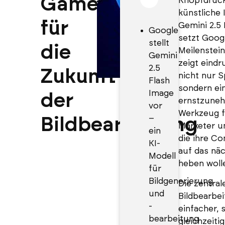
Gamechanger
Knopfdruck
künstliche I
für
Gemini 2.5
Google
setzt Goog
stellt
die
Meilenstein
Gemini
zeigt eindr
2.5
Zukunft
nicht nur Sp
Flash
sondern ei
Image
der
ernstzune
vor
Werkzeug f
–
Bildbearbeitung
Marketer u
ein
die ihre Co
KI-
auf das näc
Modell
heben woll
für
Bildgenerierung
Die zentral
und
Bildbearbei
-
einfacher, 
bearbeitung
gleichzeiti