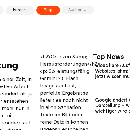
Kontakt
Blog
Top News
<h2>Grenzen &amp;
itung
Herausforderungen</h2>
Cloudflare Ausf
<p>So leistungsfähig
Websites lahm:
jetzt wissen m
Gemini 2.5 Flash
 einer Zeit, in
Image auch ist,
eative Arbeit
perfekte Ergebnisse
erändert als je
liefert es noch nicht
Google ändert 
er entstehen
Darstellung – 
in allen Szenarien.
 mehr nur in
wichtiger wird a
Texte im Bild oder
er mit
feine Details können
 sondern auf
ungenau erscheinen,