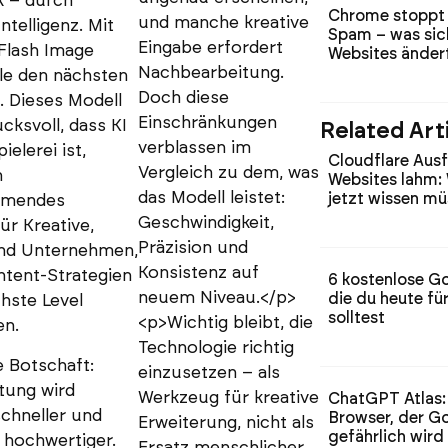
 – durch
Chrome stoppt 
und manche kreative
ntelligenz. Mit
Spam – was sich
Eingabe erfordert
 Flash Image
Websites änder
Nachbearbeitung.
le den nächsten
Doch diese
. Dieses Modell
Einschränkungen
ucksvoll, dass KI
Related Art
verblassen im
ielerei ist,
Cloudflare Ausf
Vergleich zu dem, was
n
Websites lahm:
das Modell leistet:
jetzt wissen m
hmendes
Geschwindigkeit,
ür Kreative,
Präzision und
nd Unternehmen,
Konsistenz auf
ntent-Strategien
6 kostenlose G
neuem Niveau.</p>
die du heute fü
hste Level
solltest
<p>Wichtig bleibt, die
en.
Technologie richtig
e Botschaft:
einzusetzen – als
tung wird
Werkzeug für kreative
ChatGPT Atlas:
schneller und
Browser, der G
Erweiterung, nicht als
gefährlich wird
g hochwertiger.
Ersatz menschlicher