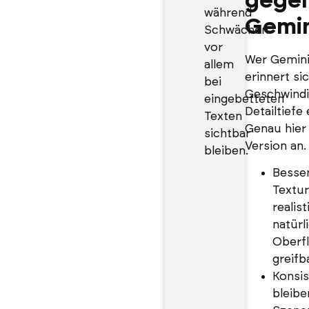
gege
während
Gemin
Schwächen
vor
Wer Gemini 
allem
erinnert sic
bei
Geschwindig
eingebetteten
Detailtiefe
Texten
Genau hier 
sichtbar
Version an.
bleiben.
Besser
Textur
realis
natürl
Oberf
greifb
Konsis
bleib