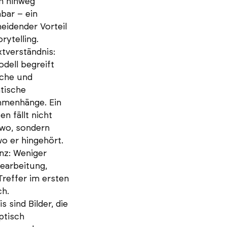
n hinweg
bar – ein
eidender Vorteil
rytelling.
tverständnis:
dell begreift
iche und
tische
menhänge. Ein
en fällt nicht
dwo, sondern
wo er hingehört.
enz: Weniger
earbeitung,
reffer im ersten
h.
s sind Bilder, die
ptisch