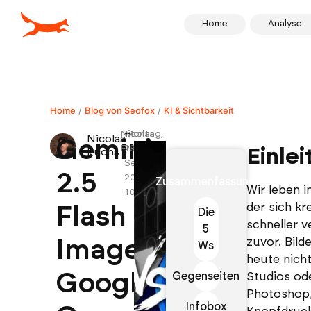
Home
Analyse
Home
/
Blog von Seofox
/
KI & Sichtbarkeit
Nicolas
–
Montag,
Nicolas
Gemini
Fuchs
29.
Einle
Fuchs
September
2.5
2025,
Zusammenfassung
Wir leben in
10:39
der sich kr
Flash
Die
schneller v
5
zuvor. Bild
Image:
Ws
heute nicht
Googles
Gegenseiten
Studios od
Photoshop,
Infobox