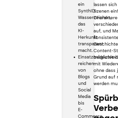
ein
lassen sich 
SynthID-
Szenen ein
Wasserzeichen,
Charaktere
das
verschiede
KI-
auf, und M
Herkunft
konsistente
transparent
Geschichte
macht.
Content-St
Einsatzmöglichkei
bedeutet d
reichen
mit Wieder
von
ohne dass j
Blogs
Grund auf n
und
werden mu
Social
Spürb
Media
bis
Verbe
E-
Commerce,