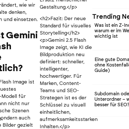
ändert, wie wir
Gestaltung.</p>
alte denken,
Trending N
<h2>Fazit: Der neue
n und einsetzen.
Was ist ein Z-I
Standard für visuelles
warum er im We
Storytelling</h2>
st Gemini
wichtig ist
<p>Gemini 2.5 Flash
ash
Image zeigt, wie KI die
Bildproduktion neu
e
Eine gute Doma
definiert: schneller,
ohne Kostenfal
tlich?
intelligenter,
Guide)
hochwertiger. Für
Flash Image ist
Marken, Content-
uestes
Teams und SEO-
Subdomain ode
-Modell für
Strategen ist es der
Unterordner – w
kann nicht nur
Schlüssel zu visuell
besser für SEO
ische Szenen
einheitlichen,
sondern auch
s.
aufmerksamkeitsstarken
Bilder gezielt
Inhalten.</p>